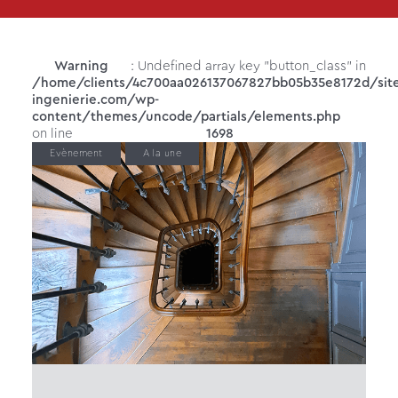
Warning
: Undefined array key "button_class" in
/home/clients/4c700aa026137067827bb05b35e8172d/site
ingenierie.com/wp-
content/themes/uncode/partials/elements.php
on line
1698
Evènement
A la une