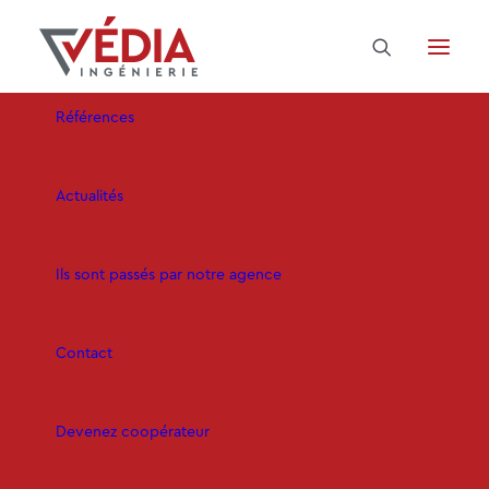
Domaines d’activité
Références
Actualités
NOS
ACTUALITÉS
Ils sont passés par notre agence
A LA UNE
Contact
Devenez coopérateur
Accueil
Archive pour catégorie "A la une"